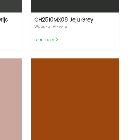
ijs
CH2510MX08 Jeju Grey
WoodFull AI-serie‌
Leer meer >