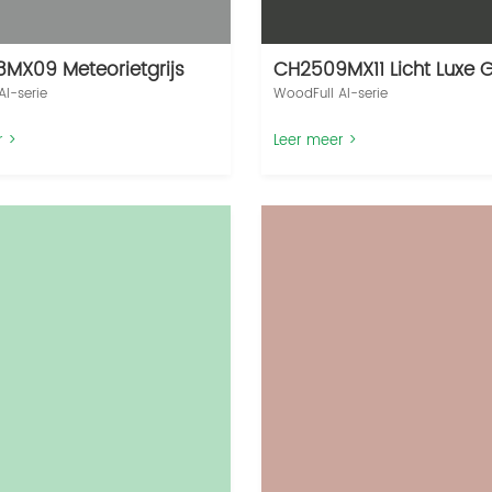
MX09 Meteorietgrijs
CH2509MX11 Licht Luxe Gr
I-serie‌
WoodFull AI-serie‌
r >
Leer meer >