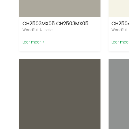
CH2503MX05 CH2503MX05
CH2504
WoodFull AI-serie‌
WoodFull A
Leer meer >
Leer mee