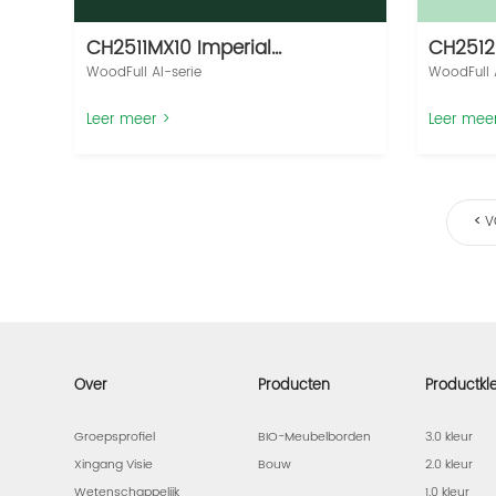
CH2511MX10 Imperial
CH2512
Jadegroen
WoodFull AI-serie‌
WoodFull A
Leer meer >
Leer mee
V
Over
Producten
Productkl
Groepsprofiel
BIO-Meubelborden
3.0 kleur
Xingang Visie
Bouw
2.0 kleur
Wetenschappelijk
1.0 kleur