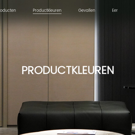
Productkleuren
roducten
Productkleuren
Gevallen
Eer
roducten
Gevallen
Eer
PRODUCTKLEUREN