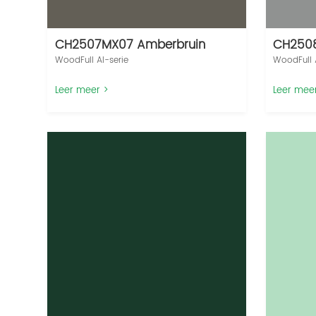
CH2507MX07 Amberbruin
CH2508
WoodFull AI-serie‌
WoodFull A
Leer meer >
Leer mee