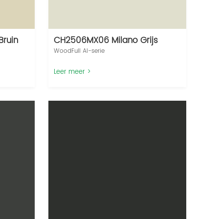
ruin
CH2506MX06 Milano Grijs
WoodFull AI-serie‌
Leer meer >