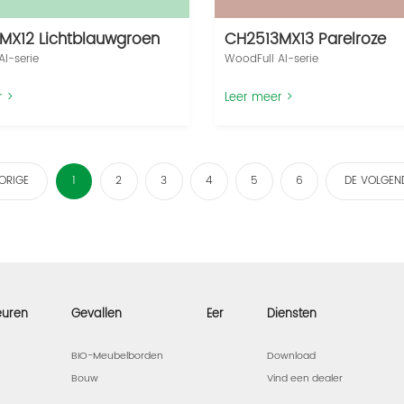
MX12 Lichtblauwgroen
CH2513MX13 Parelroze
I-serie‌
WoodFull AI-serie‌
r >
Leer meer >
ORIGE
1
2
3
4
5
6
DE VOLGEN
euren
Gevallen
Eer
Diensten
BIO-Meubelborden
Download
Bouw
Vind een dealer