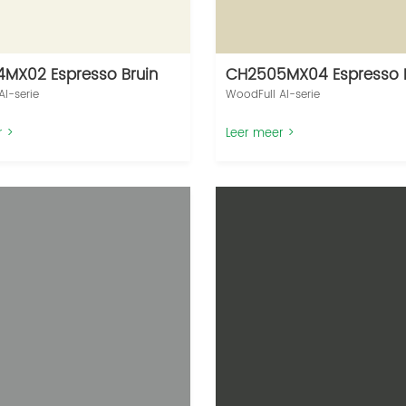
MX02 Espresso Bruin
CH2505MX04 Espresso B
I-serie‌
WoodFull AI-serie‌
r >
Leer meer >