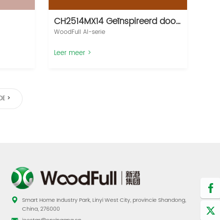
CH2514MX14 Geïnspireerd door
Hermès Orange
WoodFull AI-serie‌
Leer meer >
DE
Smart Home Industry Park, Linyi West City, provincie Shandong,
China, 276000