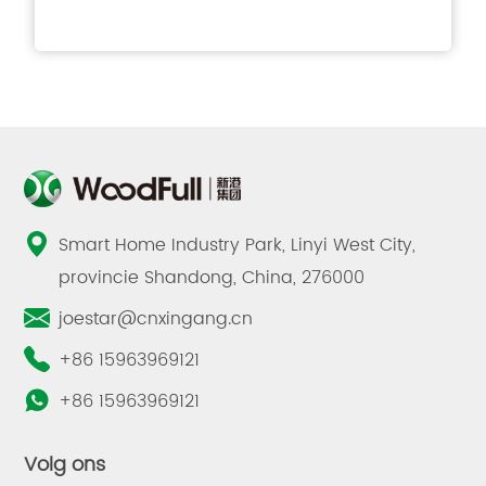
Smart Home Industry Park, Linyi West City,
provincie Shandong, China, 276000
joestar@cnxingang.cn
+86 15963969121
+86 15963969121
Volg ons